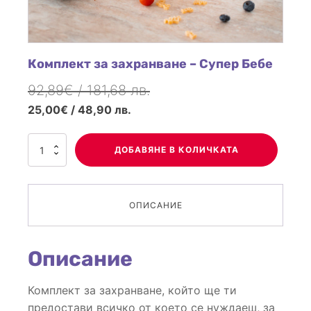
Комплект за захранване – Супер Бебе
92,89€ / 181,68 лв.
Original
Текущата
25,00€ / 48,90 лв.
price
цена
was:
е:
количество
ДОБАВЯНЕ В КОЛИЧКАТА
92,89€
25,00€
за
/
/
Комплект
181,68 лв..
48,90 лв..
за
ОПИСАНИЕ
захранване
-
Описание
Супер
Бебе
Комплект за захранване, който ще ти
предостави в
сичко от което се нуждаеш, за