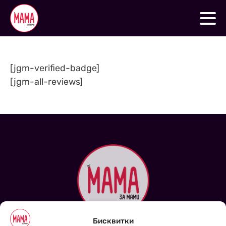
[jgm-verified-badge]
[jgm-all-reviews]
Бисквитки