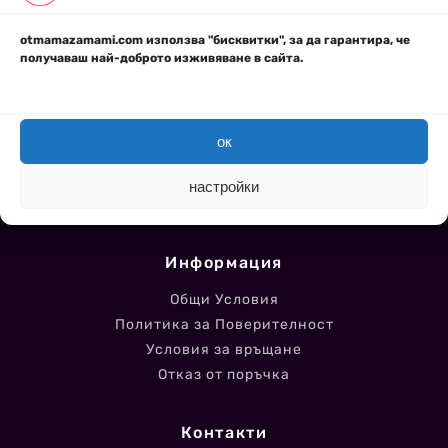
otmamazamami.com използва "бисквитки", за да гарантира, че
Навигация
получаваш най-доброто изживяване в сайта.
Книги
Курсове
Подкаст
ок
Кои сме ние
Блог
настройки
Партньори
Информация
Общи Условия
Политика за Поверителност
Условия за връщане
Отказ от поръчка
Контакти