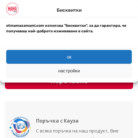
Бисквитки
otmamazamami.com използва "бисквитки", за да гарантира, че
Време за обработка: 1-2 Работни дни
получаваш най-доброто изживяване в сайта.
НАЧИН НА ПЛАЩАНЕ
Всички трансакции са криптирани и 100% сигурни
ок
настройки
Поръчване
Поръчка с Кауза
С всяка поръчка на наш продукт, Вие