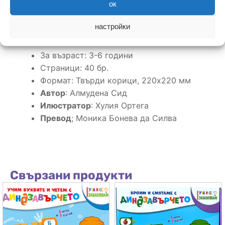
отърсим от страховете си и да ги обърнем в
ок
своя полза.
настройки
Повече за книгата:
За възраст: 3-6 години
Страници: 40 бр.
Формат: Твърди корици, 220х220 мм
Автор
: Алмудена Сид
Илюстратор
: Хулия Ортега
Превод
; Моника Бонева да Силва
Свързани продукти