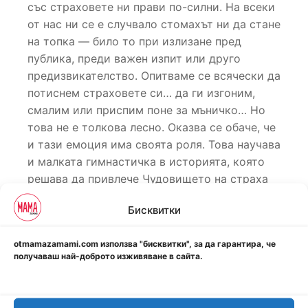
със страховете ни прави по-силни. На всеки
от нас ни се е случвало стомахът ни да стане
на топка — било то при излизане пред
публика, преди важен изпит или друго
предизвикателство. Опитваме се всячески да
потиснем страховете си… да ги изгоним,
смалим или приспим поне за мъничко… Но
това не е толкова лесно. Оказва се обаче, че
и тази емоция има своята роля. Това научава
и малката гимнастичка в историята, която
решава да привлече Чудовището на страха
на своя страна.
Бисквитки
Написана от световноизвестна състезателка
по художествена гимнастика, “Чудовище в
otmamazamami.com използва "бисквитки", за да гарантира, че
получаваш най-доброто изживяване в сайта.
минута и половина” показва на децата, че на
всички се случва да се страхуват или
притеснят. Но не е невъзможно да се