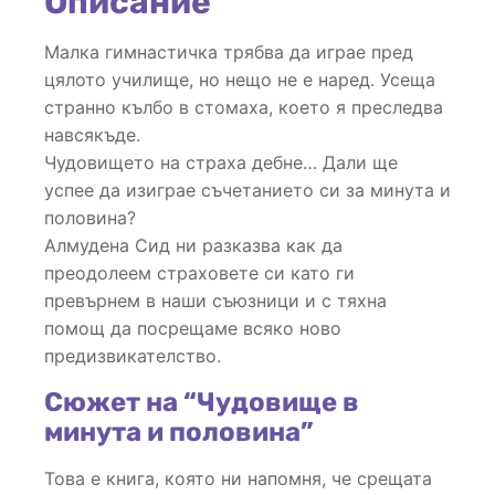
Описание
половина
Малка гимнастичка трябва да играе пред
цялото училище, но нещо не е наред. Усеща
странно кълбо в стомаха, което я преследва
навсякъде.
Чудовището на страха дебне… Дали ще
успее да изиграе съчетанието си за минута и
половина?
Алмудена Сид ни разказва как да
преодолеем страховете си като ги
превърнем в наши съюзници и с тяхна
помощ да посрещаме всяко ново
предизвикателство.
Сюжет на “Чудовище в
минута и половина”
Това е книга, която ни напомня, че срещата