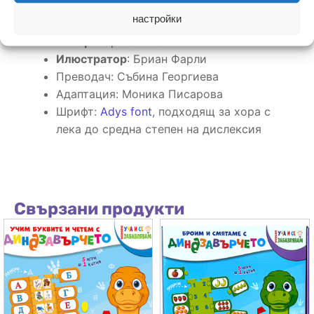
Страници: 40бр.
настройки
Формат: Меки корици, 240х265 мм
Автор
: Кари Финисън
Илюстратор
: Бриан Фарли
Преводач: Събина Георгиева
Адаптация: Моника Писарова
Шрифт:
Adys font
, подходящ за хора с
лека до средна степен на дислексия
Свързани продукти