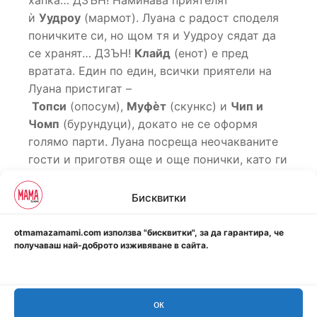
ѝ
Уудроу
(мармот). Луана с радост споделя
поничките си, но щом тя и Уудроу сядат да
се хранят… ДЗЪН!
Клайд
(енот) е пред
вратата. Един по един, всички приятели на
Луана пристигат –
Топси
(опосум),
Муфѐт
(скункс) и
Чип и
Чомп
(бурундуци), докато не се оформя
голямо парти. Луана посреща неочакваните
гости и приготвя още и още понички, като ги
разделя поравно между приятелите си. Но
прави една ГОЛЯМА грешка в сметките. Не
Бисквитки
след дълго кухнята ѝ е празна, зимата
наближава, а тя не е хапнала нищо!
otmamazamami.com използва "бисквитки", за да гарантира, че
получаваш най-доброто изживяване в сайта.
Повече за книгата:
За възраст: 3-6 години
ок
Написана в рими