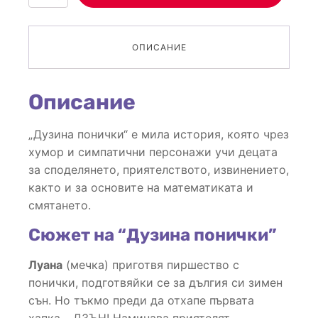
за
Дузина
Понички
ОПИСАНИЕ
Описание
„Дузина понички“ е мила история, която чрез
хумор и симпатични персонажи учи децата
за споделянето, приятелството, извинението,
както и за основите на математиката и
смятането.
Сюжет на “Дузина понички”
Луана
(мечка) приготвя пиршество с
понички, подготвяйки се за дългия си зимен
сън. Но тъкмо преди да отхапе първата
хапка… ДЗЪН! Наминава приятелят