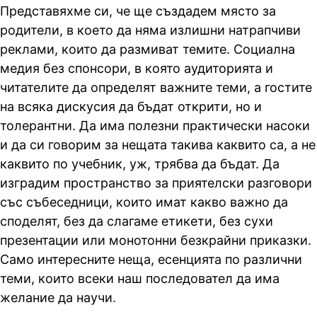
Представяхме си, че ще създадем място за
родители, в което да няма излишни натрапчиви
реклами, които да размиват темите. Социална
медия без спонсори, в която аудиторията и
читателите да определят важните теми, а гостите
на всяка дискусия да бъдат открити, но и
толерантни. Да има полезни практически насоки
и да си говорим за нещата такива каквито са, а не
каквито по учебник, уж, трябва да бъдат. Да
изградим пространство за приятелски разговори
със събеседници, които имат какво важно да
споделят, без да слагаме етикети, без сухи
презентации или монотонни безкрайни приказки.
Само интересните неща, есенцията по различни
теми, които всеки наш последовател да има
желание да научи.