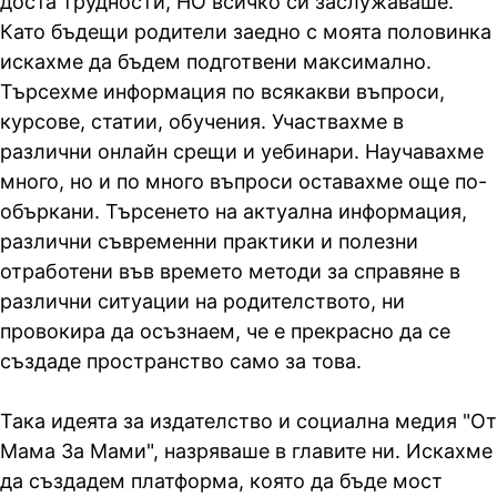
доста трудности, НО всичко си заслужаваше.
Като бъдещи родители заедно с моята половинка
искахме да бъдем подготвени максимално.
Търсехме информация по всякакви въпроси,
курсове, статии, обучения. Участвахме в
различни онлайн срещи и уебинари. Научавахме
много, но и по много въпроси оставахме още по-
объркани. Търсенето на актуална информация,
различни съвременни практики и полезни
отработени във времето методи за справяне в
различни ситуации на родителството, ни
провокира да осъзнаем, че е прекрасно да се
създаде пространство само за това.
Така идеята за издателство и социална медия "От
Мама За Мами", назряваше в главите ни. Искахме
да създадем платформа, която да бъде мост