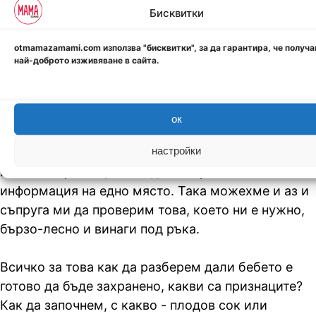
прекарах дълго време, в подчертаване и
Бисквитки
подгъване на страници, водене на записки,
извадки от блогове и интервюта.
otmamazamami.com използва "бисквитки", за да гарантира, че получ
най-доброто изживяване в сайта.
Започнах да усещам нужда полезната
информация да бъде събрана на едно място.
Нямаше друг начин да се водя по реакциите на
ок
бебето и да имам успешно захранване и
настройки
въвеждане на основните храни, без повече
излишни грешки, освен да събера важната
информация на едно място. Така можехме и аз и
съпруга ми да проверим това, което ни е нужно,
бързо-лесно и винаги под ръка.
Всичко за това как да разберем дали бебето е
готово да бъде захранено, какви са признаците?
Как да започнем, с какво - плодов сок или