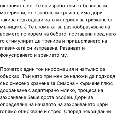
околният свят. Те са изработени от безопасни
материали, със заоблени краища, има дори
такива подходящи като материал за гризкане от
мъниците :) Те спомагат за разнообразяване на
времето по корем на бебето, поставена пред него
го стимулират да тренира и придържането на
главичката си изправена. Развиват и
фокусирането и зрението му.
Прочетох един тон информация и напълно се
обърках. Тъй като при мен се наложи да подходя
със смесено хранене за Симона - кърмене плюс
дохранване с адаптирано мляко, процеса на
захранване беше доста особен. Дори за
определяне на началото на захранването цари
голямо объркване и стрес. Според някой данни