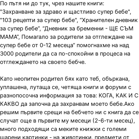
По пътя ни до тук, чрез нашите книги:
"Захранване за здраво и щастливо супер бебе",
"103 рецепти за супер бебе", “Хранителен дневник
за супер бебе”, “Дневник за бременни - ЩЕ СЪМ
МАМА”, Помагало за родители за отглеждане на
супер бебе от 0-12 месеца“ помогнахме на над
3000 родители да са по-спокойни в процеса на
отглеждането на своето бебче.
Като неопитен родител бях като теб, объркана,
уплашена, лутаща се, четяща книги и форуми с
разнопосочна информация за това: КОГА, КАК И С
КАКВО да започна да захранвам моето бебе.Ако
решим първите срещи на бебчето ни с книга да се
случат още в първите му месеци (2-6-ти месец),
много подходящи са меките книжки с големи
шарени картинки - на животинки, предмети от