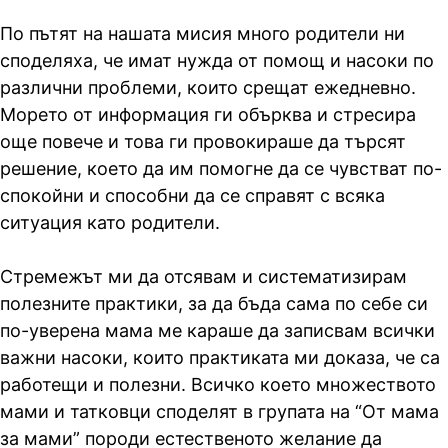
По пътят на нашата мисия много родители ни
споделяха, че имат нужда от помощ и насоки по
различни проблеми, които срещат ежедневно.
Морето от информация ги обърква и стресира
още повече и това ги провокираше да търсят
решение, което да им помогне да се чувстват по-
спокойни и способни да се справят с всяка
ситуация като родители.
Стремежът ми да отсявам и систематизирам
полезните практики, за да бъда сама по себе си
по-уверена мама ме караше да записвам всички
важни насоки, които практиката ми доказа, че са
работещи и полезни. Всичко което множеството
мами и татковци споделят в групата на “От мама
за мами” породи естественото желание да