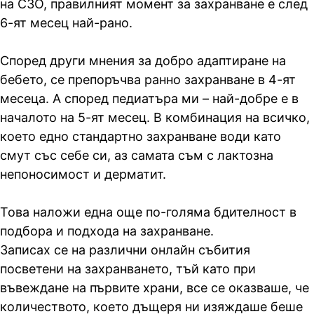
на СЗО, правилният момент за захранване е след
6-ят месец най-рано.
Според други мнения за добро адаптиране на
бебето, се препоръчва ранно захранване в 4-ят
месеца. А според педиатъра ми – най-добре е в
началото на 5-ят месец. В комбинация на всичко,
което едно стандартно захранване води като
смут със себе си, аз самата съм с лактозна
непоносимост и дерматит.
Това наложи една още по-голяма бдителност в
подбора и подхода на захранване.
Записах се на различни онлайн събития
посветени на захранването, тъй като при
въвеждане на първите храни, все се oказваше, че
количеството, което дъщеря ни изяждаше беше