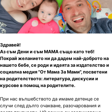
Здравей!
Аз съм Дени и съм МАМА също като теб!
Покрай желанието ни да дадем най-доброто на
нашето бебе, се роди и идеята за издателство и
социална медия "От Мама За Мами", посветени
на родителството: литература, дискусии и
курсове в помощ на родителите.
При нас вълшебството да имаме детенце се
случи след дълго очакване, разочарования и