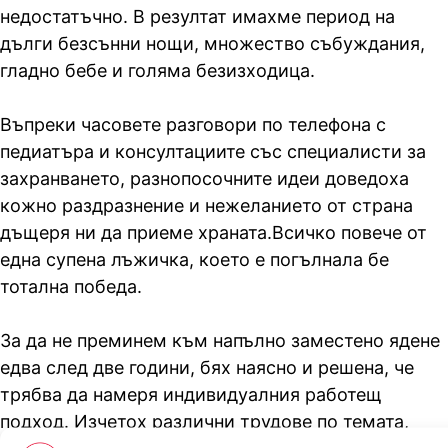
недостатъчно. В резултат имахме период на
дълги безсънни нощи, множество събуждания,
гладно бебе и голяма безизходица.
Въпреки часовете разговори по телефона с
педиатъра и консултациите със специалисти за
захранването, разнопосочните идеи доведоха
кожно раздразнение и нежеланието от страна
дъщеря ни да приеме храната.Всичко повече от
една супена лъжичка, което е погълнала бе
тотална победа.
За да не преминем към напълно заместено ядене
едва след две години, бях наясно и решена, че
трябва да намеря индивидуалния работещ
подход. Изчетох различни трудове по темата,