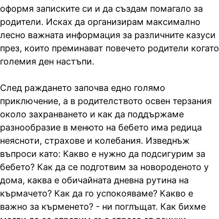
оформя записките си и да създам помагало за
родители. Исках да организирам максимално
лесно важната информация за различните казуси
през, които преминават повечето родители когато
големия ден настъпи.
След раждането започва едно голямо
приключение, а в родителството освен терзания
около захранването и как да поддържаме
разнообразие в менюто на бебето има редица
неясноти, страхове и колебания. Изведнъж
въпроси като: Какво е нужно да подсигурим за
бебето? Как да се подготвим за новороденото у
дома, каква е обичайната дневна рутина на
кърмачето? Как да го успокояваме? Какво е
важно за кърменето? - ни поглъщат. Как бихме