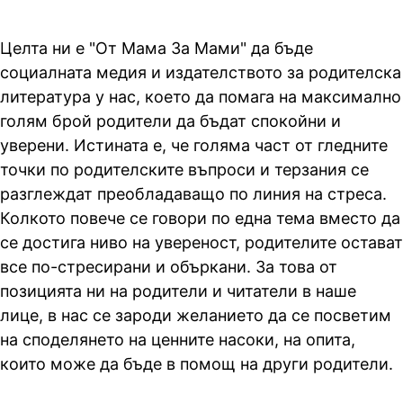
Целта ни е "От Мама За Мами" да бъде
социалната медия и издателството за родителска
литература у нас, което да помага на максимално
голям брой родители да бъдат спокойни и
уверени. Истината е, че голяма част от гледните
точки по родителските въпроси и терзания се
разглеждат преобладаващо по линия на стреса.
Колкото повече се говори по една тема вместо да
се достига ниво на увереност, родителите остават
все по-стресирани и объркани. За това от
позицията ни на родители и читатели в наше
лице, в нас се зароди желанието да се посветим
на споделянето на ценните насоки, на опита,
които може да бъде в помощ на други родители.