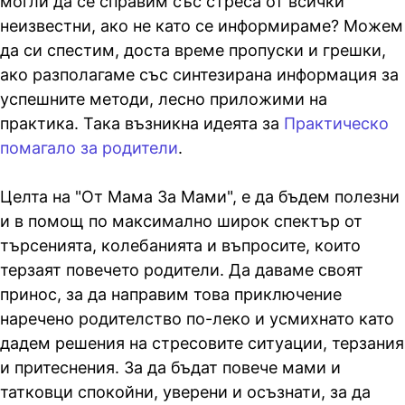
могли да се справим със стреса от всички
неизвестни, ако не като се информираме? Можем
да си спестим, доста време пропуски и грешки,
ако разполагаме със синтезирана информация за
успешните методи, лесно приложими на
практика. Така възникна идеята за
Практическо
помагало за родители
.
Целта на "От Мама За Мами", е да бъдем полезни
и в помощ по максимално широк спектър от
търсенията, колебанията и въпросите, които
терзаят повечето родители. Да даваме своят
принос, за да направим това приключение
наречено родителство по-леко и усмихнато като
дадем решения на стресовите ситуации, терзания
и притеснения. За да бъдат повече мами и
татковци спокойни, уверени и осъзнати, за да