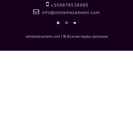
+359876538985
info@otmamazamami.com
otmamazamami.com | © Всички права запазени