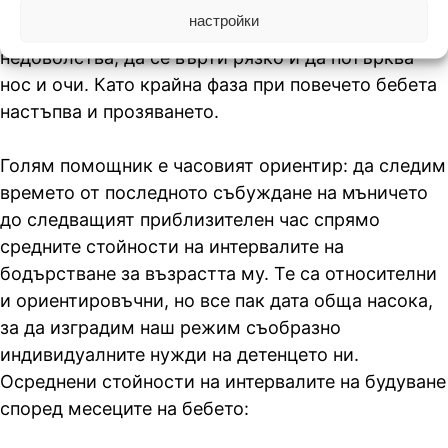
незабелязани от родителското ни внимание,
настройки
последващо бебчето започва по-настойчиво да
недоволства, да се върти рязко и да потърква
нос и очи. Като крайна фаза при повечето бебета
настъпва и прозяването.
Голям помощник е часовият ориентир: да следим
времето от последното събуждане на мъничето
до следващият приблизителен час спрямо
средните стойности на интервалите на
бодърстване за възрастта му. Те са относителни
и ориентировъчни, но все пак дата обща насока,
за да изградим наш режим съобразно
индивидуалните нужди на детенцето ни.
Осреднени стойности на интервалите на будуване
според месеците на бебето: