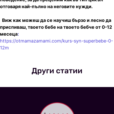
отговаря най-пълно на неговите нужди.
Виж как можеш да се научиш бързо и лесно да
приспиваш, твоето бебе на твоето бебче от 0-12
месеца
:
https://otmamazamami.com/kurs-syn-superbebe-0-
12m
Други статии