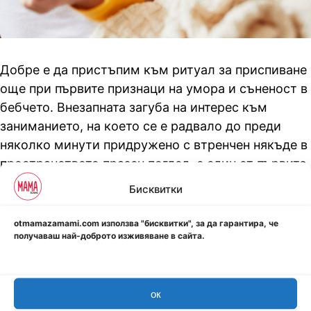
Добре е да пристъпим към ритуал за приспиване
още при първите признаци на умора и съненост в
бебчето. Внезапната загуба на интерес към
заниманието, на което се е радвало до преди
няколко минути придружено с втренчен някъде в
пространството празен поглед, е един от първите
възможни показатели за наближаващият удачен
Бисквитки
момент за приспиване на мъничето. Възможно е
от весела игра, да премине необяснимо към
otmamazamami.com използва "бисквитки", за да гарантира, че
получаваш най-доброто изживяване в сайта.
раздразнение, плачливост и мрънкане, което
малко след това да доведе и до леко
порозовяване (зачервяване) в областта на
ок
веждите. Ако неволно тези етапи останат