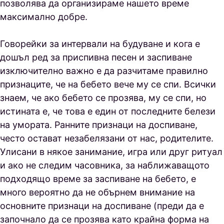
позволява да организираме нашето време
максимално добре.
Говорейки за интервали на будуване и кога е
дошъл ред за приспивна песен и заспиване
изключително важно е да разчитаме правилно
признаците, че на бебето вече му се спи. Всички
знаем, че ако бебето се прозява, му се спи, но
истината е, че това е един от последните белези
на умората. Ранните признаци на доспиване,
често остават незабелязани от нас, родителите.
Улисани в някое занимание, игра или друг ритуал
и ако не следим часовника, за наближаващото
подходящо време за заспиване на бебето, е
много вероятно да не обърнем внимание на
основните признаци на доспиване (преди да е
започнало да се прозява като крайна форма на