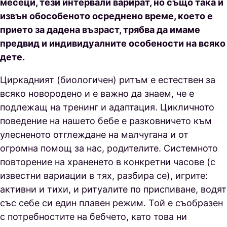
месеци, тези интервали варират, но също така и
извън обособеното осреднено време, което е
прието за дадена възраст, трябва да имаме
предвид и индивидуалните особености на всяко
дете.
Циркадният (биологичен) ритъм е естествен за
всяко новородено и е важно да знаем, че е
подлежащ на тренинг и адаптация. Цикличното
поведение на нашето бебе е разковничето към
улесненото отглеждане на малчугана и от
огромна помощ за нас, родителите. Системното
повторение на храненето в конкретни часове (с
известни вариации в тях, разбира се), игрите:
активни и тихи, и ритуалите по приспиване, водят
със себе си един плавен режим. Той е съобразен
с потребностите на бебчето, като това ни