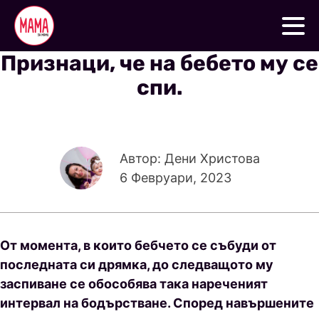
Признаци, че на бебето му се
спи.
Автор: Дени Христова
6 Февруари, 2023
От момента, в които бебчето се събуди от
последната си дрямка, до следващото му
заспиване се обособява така нареченият
интервал на бодърстване. Според навършените