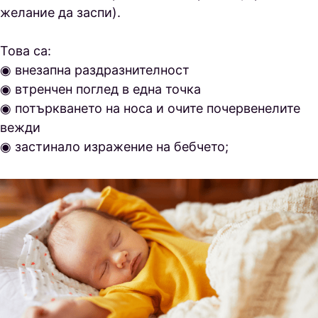
желание да заспи).
Това са:
◉ внезапна раздразнителност
◉ втренчен поглед в една точка
◉ потъркването на носа и очите почервенелите
вежди
◉ застинало изражение на бебчето;